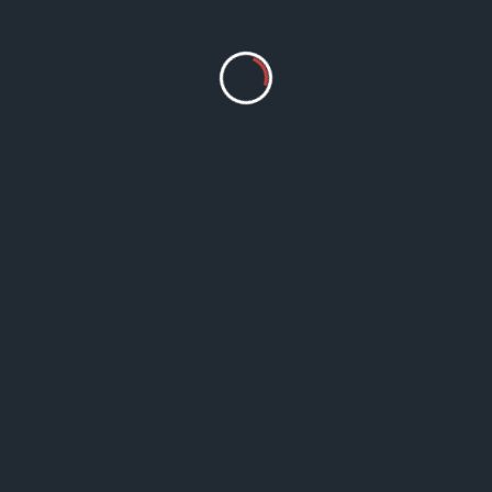
강의영상 2024년 봄학기 ANC 온누리교회 양육세
미나 여섯번째 강의: 최초 한식일의 제정과 예수 그
리스도 2024. 3. 12교수 김정복 목사 강의교재
Read More
강의 & 세미나
동영상