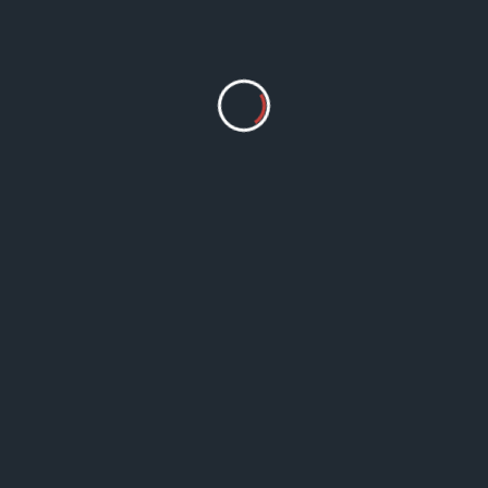
WMC Admin
9월 30, 2024
네 발에서 신을 멋으라 (출 3장 1-5)
Read More
World Mission for Christ
강의 & 세미나
동영상
미디어
ANC 온누리교회 양육세미나 – 로마서 강해 네번